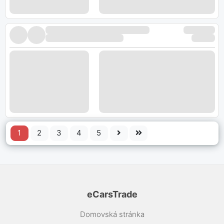
1
2
3
4
5
eCarsTrade
Domovská stránka