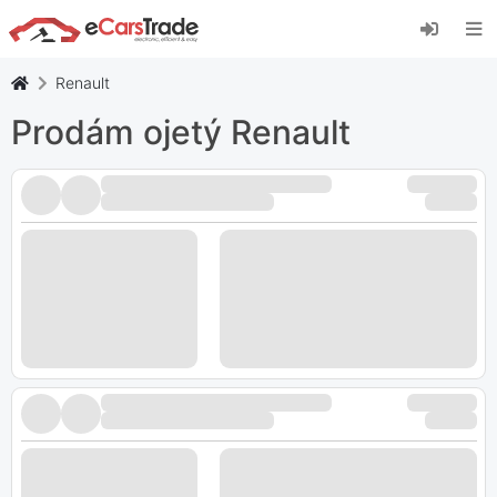
Nainstalujte si webovou aplikaci eCarsTrade,
přidejte si ji na domovskou obrazovku a získejte
okamžité aktualizace.
Renault
Nainstalujte
zrušení
Prodám ojetý Renault