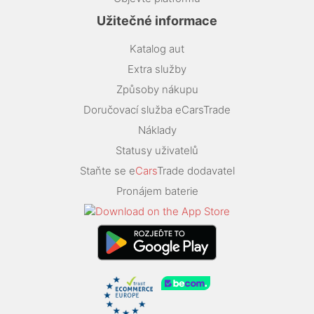
Užitečné informace
Katalog aut
Extra služby
Způsoby nákupu
Doručovací služba eCarsTrade
Náklady
Statusy uživatelů
Staňte se e
Cars
Trade dodavatel
Pronájem baterie