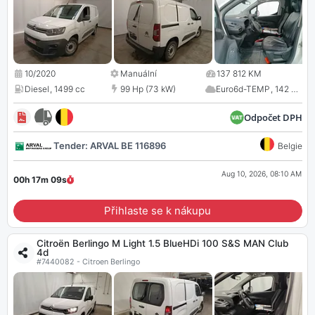
10/2020
Manuální
137 812 KM
Diesel
,
1499 cc
99 Hp (73 kW)
Euro6d-TEMP
,
142 CO
2
Odpočet DPH
Tender: ARVAL BE 116896
Belgie
Aug 10, 2026, 08:10 AM
00h 17m
08
s
Přihlaste se k nákupu
Citroën Berlingo M Light 1.5 BlueHDi 100 S&S MAN Club
4d
#7440082 - Citroen Berlingo