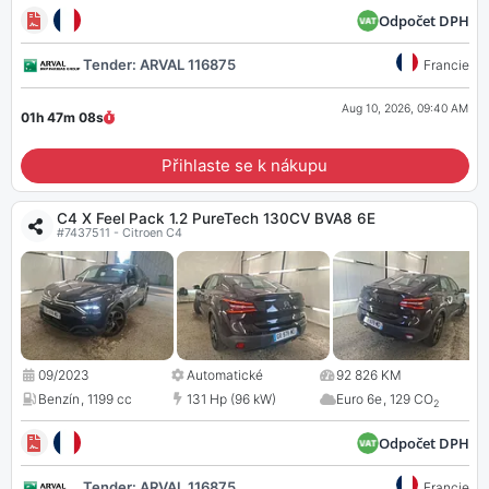
Odpočet DPH
Tender: ARVAL 116875
Francie
Aug 10, 2026, 09:40 AM
01h 47m
07
s
Přihlaste se k nákupu
C4 X Feel Pack 1.2 PureTech 130CV BVA8 6E
#7437511 - Citroen C4
09/2023
Automatické
92 826 KM
Benzín
,
1199 cc
131 Hp (96 kW)
Euro 6e
,
129 CO
2
Odpočet DPH
Tender: ARVAL 116875
Francie