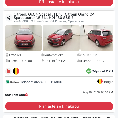
Přihlaste se k nákupu
Citroën, Gr.C4 SpaceT. FL'16, Citroën Grand C4
Spacetourer 1.5 BlueHDi 130 S&S E
#7440086 - Citroen Grand C4 Picasso / SpaceTourer
02/2021
Automatické
178 131 KM
Diesel
,
1499 cc
131 Hp (96 kW)
Euro6d
,
103 CO
2
Odpočet DPH
Tender: ARVAL BE 116896
Belgie
Aug 10, 2026, 08:10 AM
00h 17m
08
s
Přihlaste se k nákupu