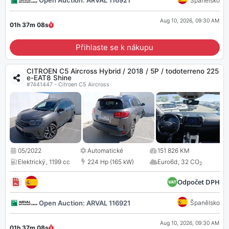
Open Auction: ARVAL 116921
Španělsko
Aug 10, 2026, 09:30 AM
01h 37m
07
s
Přihlaste se k nákupu
CITROEN C5 Aircross Hybrid / 2018 / 5P / todoterreno 225
e-EAT8 Shine
#7441447 - Citroen C5 Aircross
05/2022
Automatické
151 826 KM
Elektrický
,
1199 cc
224 Hp (165 kW)
Euro6d
,
32 CO
2
Odpočet DPH
Open Auction: ARVAL 116921
Španělsko
Aug 10, 2026, 09:30 AM
01h 37m
07
s