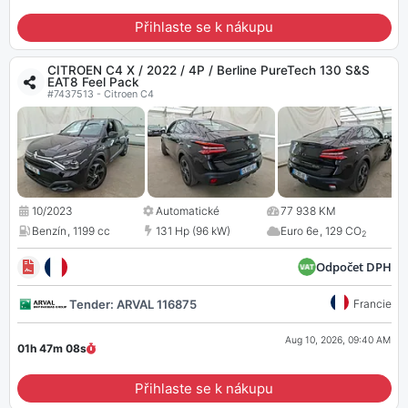
Přihlaste se k nákupu
CITROEN C4 X / 2022 / 4P / Berline PureTech 130 S&S
EAT8 Feel Pack
#7437513 - Citroen C4
10/2023
Automatické
77 938 KM
Benzín
,
1199 cc
131 Hp (96 kW)
Euro 6e
,
129 CO
2
Odpočet DPH
Tender: ARVAL 116875
Francie
Aug 10, 2026, 09:40 AM
01h 47m
07
s
Přihlaste se k nákupu