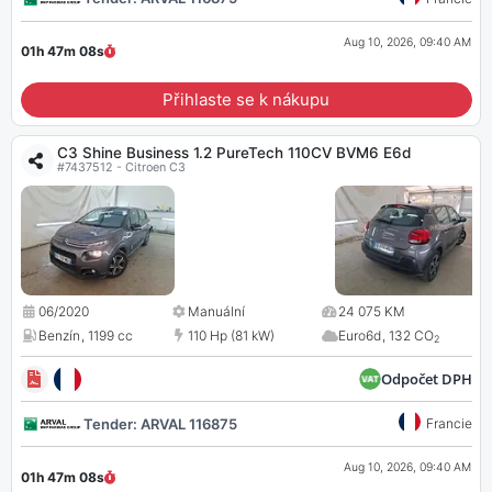
Aug 10, 2026, 09:40 AM
01h 47m
07
s
Přihlaste se k nákupu
C3 Shine Business 1.2 PureTech 110CV BVM6 E6d
#7437512 - Citroen C3
06/2020
Manuální
24 075 KM
Benzín
,
1199 cc
110 Hp (81 kW)
Euro6d
,
132 CO
2
Odpočet DPH
Tender: ARVAL 116875
Francie
Aug 10, 2026, 09:40 AM
01h 47m
07
s