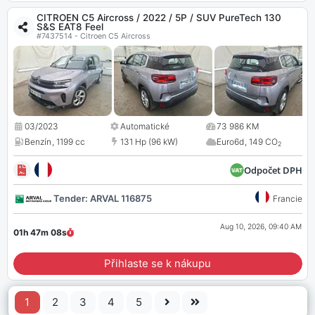
CITROEN C5 Aircross / 2022 / 5P / SUV PureTech 130
S&S EAT8 Feel
#7437514 - Citroen C5 Aircross
03/2023
Automatické
73 986 KM
Benzín
,
1199 cc
131 Hp (96 kW)
Euro6d
,
149 CO
2
Odpočet DPH
Tender: ARVAL 116875
Francie
Aug 10, 2026, 09:40 AM
01h 47m
07
s
Přihlaste se k nákupu
1
2
3
4
5