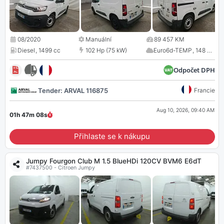
08/2020
Manuální
89 457 KM
Diesel
,
1499 cc
102 Hp (75 kW)
Euro6d-TEMP
,
148 CO
2
Odpočet DPH
Tender: ARVAL 116875
Francie
Aug 10, 2026, 09:40 AM
01h 47m
07
s
Přihlaste se k nákupu
Jumpy Fourgon Club M 1.5 BlueHDi 120CV BVM6 E6dT
#7437500 - Citroen Jumpy