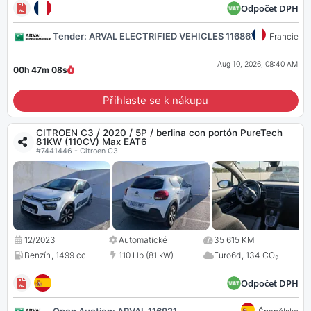
Odpočet DPH
Tender: ARVAL ELECTRIFIED VEHICLES 116867
Francie
Aug 10, 2026, 08:40 AM
00h 47m
07
s
Přihlaste se k nákupu
CITROEN C3 / 2020 / 5P / berlina con portón PureTech
81KW (110CV) Max EAT6
#7441446 - Citroen C3
12/2023
Automatické
35 615 KM
Benzín
,
1499 cc
110 Hp (81 kW)
Euro6d
,
134 CO
2
Odpočet DPH