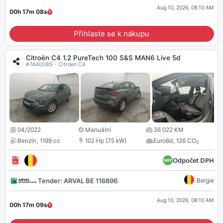
Aug 10, 2026, 08:10 AM
00h 17m
07
s
Přihlaste se k nákupu
Citroën C4 1.2 PureTech 100 S&S MAN6 Live 5d
#7440085 - Citroen C4
04/2022
Manuální
36 022 KM
Benzín
,
1199 cc
102 Hp (75 kW)
Euro6d
,
126 CO
2
Odpočet DPH
Tender: ARVAL BE 116896
Belgie
Aug 10, 2026, 08:10 AM
00h 17m
08
s