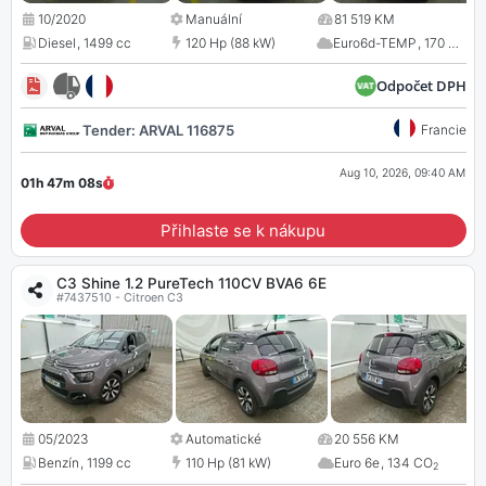
10/2020
Manuální
81 519 KM
Diesel
,
1499 cc
120 Hp (88 kW)
Euro6d-TEMP
,
170 CO
2
Odpočet DPH
Tender: ARVAL 116875
Francie
Aug 10, 2026, 09:40 AM
01h 47m
07
s
Přihlaste se k nákupu
C3 Shine 1.2 PureTech 110CV BVA6 6E
#7437510 - Citroen C3
05/2023
Automatické
20 556 KM
Benzín
,
1199 cc
110 Hp (81 kW)
Euro 6e
,
134 CO
2