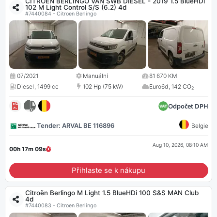
CITROEN BERLINGO VAN SWB DIESEL - 2019 1.5 BlueHDi
102 M Light Control S/S (6.2) 4d
#7440084 - Citroen Berlingo
07/2021
Manuální
81 670 KM
Diesel
,
1499 cc
102 Hp (75 kW)
Euro6d
,
142 CO
2
Odpočet DPH
Tender: ARVAL BE 116896
Belgie
Aug 10, 2026, 08:10 AM
00h 17m
08
s
Přihlaste se k nákupu
Citroën Berlingo M Light 1.5 BlueHDi 100 S&S MAN Club
4d
#7440083 - Citroen Berlingo