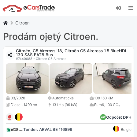
Nainstalujte si webovou aplikaci eCarsTrade,
přidejte si ji na domovskou obrazovku a získejte
okamžité aktualizace.
Citroen
Nainstalujte
zrušení
Prodám ojetý Citroen.
Citroën, C5 Aircross '18, Citroën C5 Aircross 1.5 BlueHDi
130 S&S EAT8 Bus.
#7440088 - Citroen C5 Aircross
03/2020
Automatické
109 160 KM
Diesel
,
1499 cc
131 Hp (96 kW)
Euro6
,
100 CO
2
Odpočet DPH
Tender: ARVAL BE 116896
Belgie