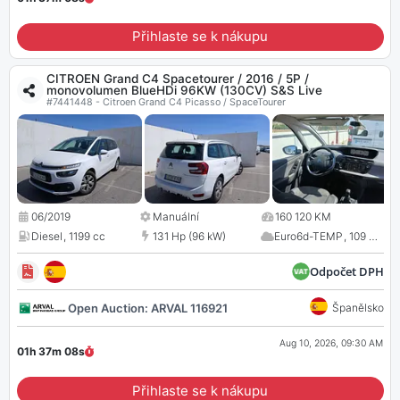
Přihlaste se k nákupu
CITROEN Grand C4 Spacetourer / 2016 / 5P /
monovolumen BlueHDi 96KW (130CV) S&S Live
#7441448 - Citroen Grand C4 Picasso / SpaceTourer
06/2019
Manuální
160 120 KM
Diesel
,
1199 cc
131 Hp (96 kW)
Euro6d-TEMP
,
109 CO
2
Odpočet DPH
Open Auction: ARVAL 116921
Španělsko
Aug 10, 2026, 09:30 AM
01h 37m
07
s
Přihlaste se k nákupu