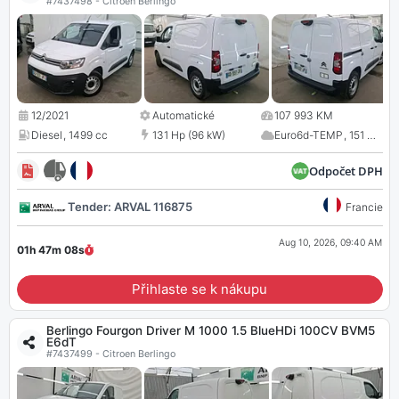
#7437498 - Citroen Berlingo
12/2021
Automatické
107 993 KM
Diesel
,
1499 cc
131 Hp (96 kW)
Euro6d-TEMP
,
151 CO
2
Odpočet DPH
Tender: ARVAL 116875
Francie
Aug 10, 2026, 09:40 AM
01h 47m
07
s
Přihlaste se k nákupu
Berlingo Fourgon Driver M 1000 1.5 BlueHDi 100CV BVM5
E6dT
#7437499 - Citroen Berlingo