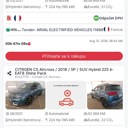
03/2021
Automatické
58 648 KM
Hybridní (benzinový / elektrický)
224 Hp (165 kW)
,
1598 cc
Euro6d
,
31 CO
2
Odpočet DPH
Tender: ARVAL ELECTRIFIED VEHICLES 116867
Francie
Aug 10, 2026, 08:40 AM
00h 47m
08
s
Přihlaste se k nákupu
CITROEN C5 Aircross / 2018 / 5P / SUV Hybrid 225 ë-
EAT8 Shine Pack
#7437115 - Citroen C5 Aircross
06/2021
Automatické
52 584 KM
Hybridní (benzinový / elektrický)
224 Hp (165 kW)
,
1598 cc
Euro6d
,
32 CO
2