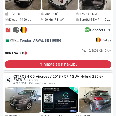
11/2020
Manuální
128 340 KM
Diesel
,
1499 cc
99 Hp (73 kW)
Euro6d-TEMP
,
142 CO
2
Odpočet DPH
Tender: ARVAL BE 116896
Belgie
Aug 10, 2026, 08:10 AM
00h 17m
08
s
Přihlaste se k nákupu
CITROEN C5 Aircross / 2018 / 5P / SUV Hybrid 225 ë-
EAT8 Business
#7437114 - Citroen C5 Aircross