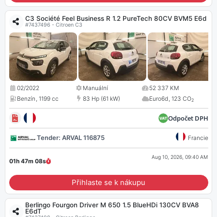
C3 Société Feel Business R 1.2 PureTech 80CV BVM5 E6d
#7437496 - Citroen C3
02/2022
Manuální
52 337 KM
Benzín
,
1199 cc
83 Hp (61 kW)
Euro6d
,
123 CO
2
Odpočet DPH
Tender: ARVAL 116875
Francie
Aug 10, 2026, 09:40 AM
01h 47m
07
s
Přihlaste se k nákupu
Berlingo Fourgon Driver M 650 1.5 BlueHDi 130CV BVA8
E6dT