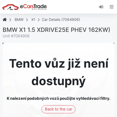
Nainstalujte si webovou aplikaci eCarsTrade,
přidejte si ji na domovskou obrazovku a získejte
okamžité aktualizace.
BMW
X1
Car Details (7064906)
Nainstalujte
zrušení
BMW X1 1.5 XDRIVE25E PHEV 162KW)
Unit #
7064906
Tento vůz již není
dostupný
K nalezení podobných vozů použijte vyhledávací filtry.
Back to the car