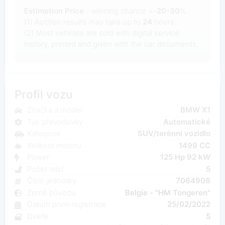
Estimation Price
- winning chance +-
20-30
%
(1) Auction results may take up to
24
hours.
(2) Most
vehicles are sold with digital service
history, printed and given with the car documents.
Profil vozu
Značka a model
BMW X1
Typ převodovky
Automatické
Kategorie
SUV/terénní vozidlo
Velikost motoru
1499 CC
Power
125 Hp 92 kW
Počet míst
5
Číslo jednotky
7064906
Země původu
Belgie - "HM Tongeren"
Datum první registrace
25/02/2022
Dveře
5