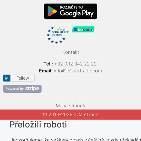
Kontakt
Tel.:
+32 (0)2 342 22 22
Email:
info@eCarsTrade.com
Follow
Mapa stránek
© 2013-2026 eCarsTrade
Přeložili roboti
Upozorňujeme, že veškerý obsah v češtině je zde překládán 