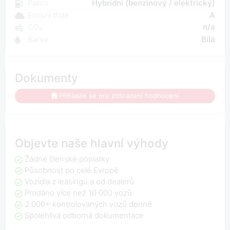
Palivo
Hybridní (benzinový / elektrický)
Emisní třída
A
CO₂
n/a
Barva
Bílá
Dokumenty
Přihlaste se pro zobrazení hodnocení
Objevte naše hlavní výhody
Žádné členské poplatky
Působnost po celé Evropě
Vozidla z leasingu a od dealerů
Prodáno více než 10 000 vozů
2 000+ kontrolovaných vozů denně
Spolehlivá odborná dokumentace