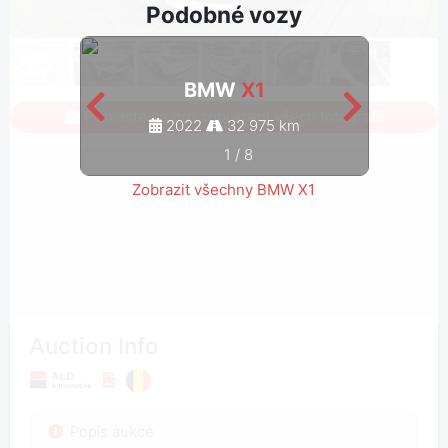
Podobné vozy
BMW
X1
Přihlaste se pro zobrazení všech fotografií
2022
32 975 km
1
/
8
Zobrazit všechny BMW X1
Auction Info
Popis aukce