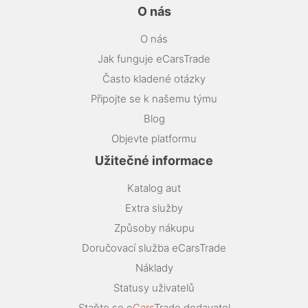
O nás
O nás
Jak funguje eCarsTrade
Často kladené otázky
Připojte se k našemu týmu
Blog
Objevte platformu
Užitečné informace
Katalog aut
Extra služby
Způsoby nákupu
Doručovací služba eCarsTrade
Náklady
Statusy uživatelů
Staňte se e
Cars
Trade dodavatel