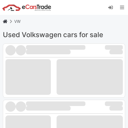
Nainstalujte si webovou aplikaci eCarsTrade,
přidejte si ji na domovskou obrazovku a získejte
okamžité aktualizace.
VW
Nainstalujte
zrušení
Used Volkswagen cars for sale