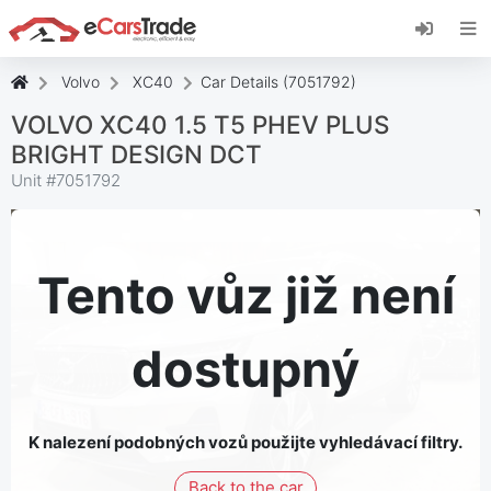
Nainstalujte si webovou aplikaci eCarsTrade,
přidejte si ji na domovskou obrazovku a získejte
okamžité aktualizace.
Volvo
XC40
Car Details (7051792)
Nainstalujte
zrušení
VOLVO XC40 1.5 T5 PHEV PLUS
BRIGHT DESIGN DCT
Unit #
7051792
Tento vůz již není
dostupný
K nalezení podobných vozů použijte vyhledávací filtry.
Back to the car