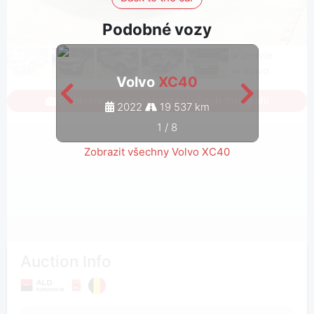
Podobné vozy
Volvo
XC40
Přihlaste se pro zobrazení všech fotografií
2022
19 537 km
1
/
8
Zobrazit všechny Volvo XC40
Auction Info