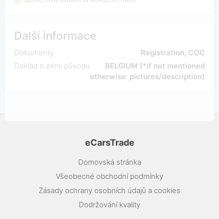
Další informace
Dokumenty
Registration, COC
Doklad o zemi původu
BELGIUM (*if not mentioned
otherwise: pictures/description)
eCarsTrade
Domovská stránka
Všeobecné obchodní podmínky
Zásady ochrany osobních údajů a cookies
Dodržování kvality