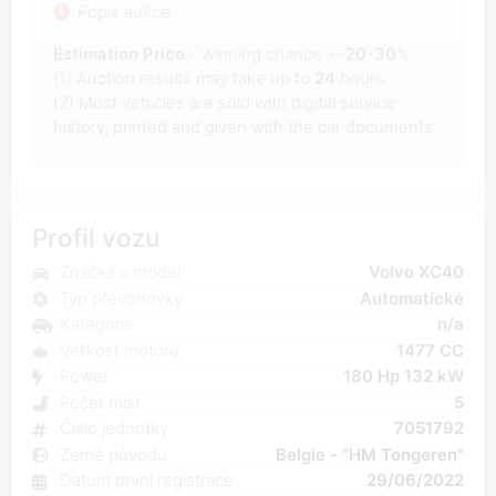
Popis aukce
Estimation Price
- winning chance +-
20-30
%
(1) Auction results may take up to
24
hours.
(2) Most
vehicles are sold with digital service
history, printed and given with the car documents.
Profil vozu
Značka a model
Volvo XC40
Typ převodovky
Automatické
Kategorie
n/a
Velikost motoru
1477 CC
Power
180 Hp 132 kW
Počet míst
5
Číslo jednotky
7051792
Země původu
Belgie - "HM Tongeren"
Datum první registrace
29/06/2022