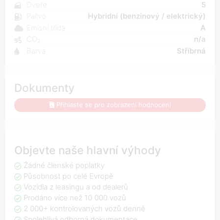
Dveře
5
Palivo
Hybridní (benzinový / elektrický)
Emisní třída
A
CO₂
n/a
Barva
Stříbrná
Dokumenty
Přihlaste se pro zobrazení hodnocení
Objevte naše hlavní výhody
Žádné členské poplatky
Působnost po celé Evropě
Vozidla z leasingu a od dealerů
Prodáno více než 10 000 vozů
2 000+ kontrolovaných vozů denně
Spolehlivá odborná dokumentace