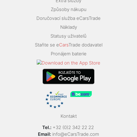
Extra služby
Způsoby nákupu
Doručovací služba eCarsTrade
Náklady
Statusy uživatelů
Staňte se e
Cars
Trade dodavatel
Pronájem baterie
Kontakt
Tel.:
+32 (0)2 342 22 22
Email:
info@eCarsTrade.com